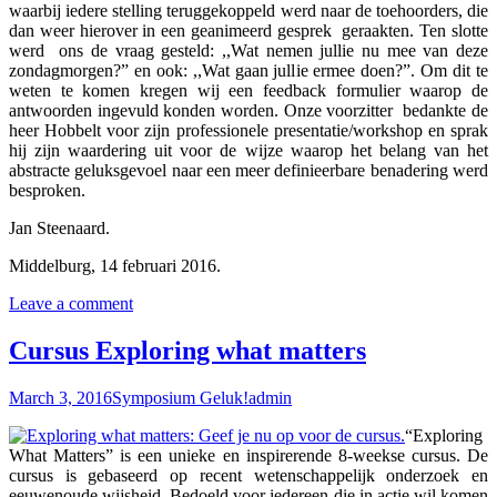
waarbij iedere stelling teruggekoppeld werd naar de toehoorders, die
dan weer hierover in een geanimeerd gesprek geraakten. Ten slotte
werd ons de vraag gesteld: ,,Wat nemen jullie nu mee van deze
zondagmorgen?” en ook: ,,Wat gaan jullie ermee doen?”. Om dit te
weten te komen kregen wij een feedback formulier waarop de
antwoorden ingevuld konden worden. Onze voorzitter bedankte de
heer Hobbelt voor zijn professionele presentatie/workshop en sprak
hij zijn waardering uit voor de wijze waarop het belang van het
abstracte geluksgevoel naar een meer definieerbare benadering werd
besproken.
Jan Steenaard.
Middelburg, 14 februari 2016.
Leave a comment
Cursus Exploring what matters
March 3, 2016
Symposium Geluk!
admin
“Exploring
What Matters” is een unieke en inspirerende 8-weekse cursus. De
cursus is gebaseerd op recent wetenschappelijk onderzoek en
eeuwenoude wijsheid. Bedoeld voor iedereen die in actie wil komen