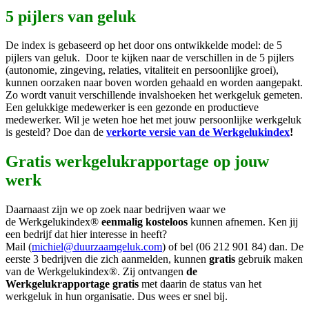
5 pijlers van geluk
De index is gebaseerd op het door ons ontwikkelde model: de 5
pijlers van geluk. Door te kijken naar de verschillen in de 5 pijlers
(autonomie, zingeving, relaties, vitaliteit en persoonlijke groei),
kunnen oorzaken naar boven worden gehaald en worden aangepakt.
Zo wordt vanuit verschillende invalshoeken het werkgeluk gemeten.
Een gelukkige medewerker is een gezonde en productieve
medewerker. Wil je weten hoe het met jouw persoonlijke werkgeluk
is gesteld? Doe dan de
verkorte versie van de Werkgelukindex
!
Gratis werkgelukrapportage op jouw
werk
Daarnaast zijn we op zoek naar bedrijven waar we
de Werkgelukindex®
eenmalig kosteloos
kunnen afnemen. Ken jij
een bedrijf dat hier interesse in heeft?
Mail (
michiel@duurzaamgeluk.
com
) of bel (06 212 901 84) dan. De
eerste 3 bedrijven die zich aanmelden, kunnen
gratis
gebruik maken
van de Werkgelukindex®. Zij ontvangen
de
Werkgelukrapportage
gratis
met daarin de status van het
werkgeluk in hun organisatie. Dus wees er snel bij.