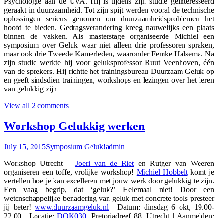
Psychologie aan de UvA. Hij is tijdens zijn studie geïnteresseerd
geraakt in duurzaamheid. Tot zijn spijt werden vooral de technische
oplossingen serieus genomen om duurzaamheidsproblemen het
hoofd te bieden. Gedragsverandering kreeg nauwelijks een plaats
binnen de vakken. Als masterstage organiseerde Michiel een
symposium over Geluk waar niet alleen drie professoren spraken,
maar ook drie Tweede-Kamerleden, waaronder Femke Halsema. Na
zijn studie werkte hij voor geluksprofessor Ruut Veenhoven, één
van de sprekers. Hij richtte het trainingsbureau Duurzaam Geluk op
en geeft sindsdien trainingen, workshops en lezingen over het leren
van gelukkig zijn.
View all 2 comments
Workshop Gelukkig werken
July 15, 2015
Symposium Geluk!
admin
Workshop Utrecht –
Joeri van de Riet
en Rutger van Weeren
organiseren een toffe, vrolijke workshop!
Michiel Hobbelt
komt je
vertellen hoe je kan excelleren met jouw werk door gelukkig te zijn.
Een vaag begrip, dat ‘geluk?’ Helemaal niet! Door een
wetenschappelijke benadering van geluk met concrete tools presteer
jij beter!
www.duurzaamgeluk.nl
| Datum: dinsdag 6 okt, 19.00-
22.00 | Locatie:
DOK030
, Pretoriadreef 88, Utrecht | Aanmelden: