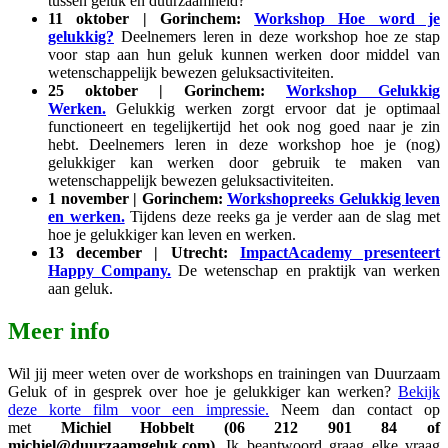
tussen geluk en duurzaamheid?
11 oktober | Gorinchem:
Workshop Hoe word je
gelukkig?
Deelnemers leren in deze workshop hoe ze stap
voor stap aan hun geluk kunnen werken door middel van
wetenschappelijk bewezen geluksactiviteiten.
25 oktober | Gorinchem:
Workshop Gelukkig
Werken.
Gelukkig werken zorgt ervoor dat je optimaal
functioneert en tegelijkertijd het ook nog goed naar je zin
hebt. Deelnemers leren in deze workshop hoe je (nog)
gelukkiger kan werken door gebruik te maken van
wetenschappelijk bewezen geluksactiviteiten.
1 november | Gorinchem:
Workshopreeks Gelukkig leven
en werken.
Tijdens deze reeks ga je verder aan de slag met
hoe je gelukkiger kan leven en werken.
13 december | Utrecht:
ImpactAcademy presenteert
Happy Company.
De wetenschap en praktijk van werken
aan geluk.
Meer info
Wil jij meer weten over de workshops en trainingen van Duurzaam
Geluk of in gesprek over hoe je gelukkiger kan werken?
Bekijk
deze korte film voor een impressie.
Neem dan contact op
met
Michiel Hobbelt (06 212 901 84 of
michiel@duurzaamgeluk.com)
. Ik beantwoord graag elke vraag