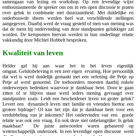
samengaan van lezing en workshop. Op een levendige wijze
enthousiasmeerde de spreker ons om in een open discussie te praten
over geluk in combinatie met duurzaamheid. Met duidelijke en
onderbouwde sheets werden heel wat verschillende stellingen
aangegeven. Daarbij werd de vraag gesteld of men van mening was
dat de mens bij ondervinding van deze standpunten gelukkiger zal
worden. De kernpunten hiervan werden in hun onderlinge relatie
vakkundig door Michiel Hobbelt besproken.
Kwaliteit van leven
Helder gaf hij aan waar het in het leven eigenlijk
omgaat. Geluksbeleving is een zeer eigen ervaring. Hoe persoonlijk
dat wel is werd duidelijk gemaakt met een oefening die Petje op
Petje af werd genoemd. De toehoorders moesten daarbij enkele
onderwerpen bedenken waarvoor je dankbaar bent. Door te gaan
zitten of te blijven staan werd ieders mening gevraagd over
standpunten zoals: Leidt een bescheidener leven tot groter geluk?
Levert een dynamisch leven met familie en vrienden hiertoe een
grotere bijdrage? Of kan het zijn dat je dankbaar bent voor een
verdubbeling van je inkomen? Het ondervinden van een goede
relatie was ook een vraag. En ook deze niet onbelangrijke: Is geluk
maakbaar? De juiste antwoorden waren gebaseerd op
wetenschappelijk onderzoek. In een levendige open discussie werd