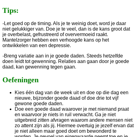
Tips:
-Let goed op de timing. Als je te weinig doet, word je daar
niet gelukkiger van. Doe je te veel, dan is de kans groot dat
je overbelast, gefrustreerd of oververmoeid raakt.
Mantelzorger hebben een verhoogde kans op het
ontwikkelen van een depressie.
-Breng variatie aan in je goede daden. Steeds hetzelfde
doen leidt tot gewenning. Relaties aan gaan door je goede
daad, kan gewenning tegen gaan.
Oefeningen
Kies één dag van de week uit en doe op die dag een
nieuwe, bijzonder goede daad of doe drie tot vijf
gewone goede daden.
Doe een goede daad waarover je met niemand praat
en waarvoor je niets in ruil verwacht. Ga je niet
uitgebreid zitten afvragen waarom andere mensen niet
zo attent zijn als jij. Hiermee overtuig je jezelf ervan dat
je niet alleen maar goed doet om bewonderd te
worden. Je gevoel van eigenwaarde neemt toe en je