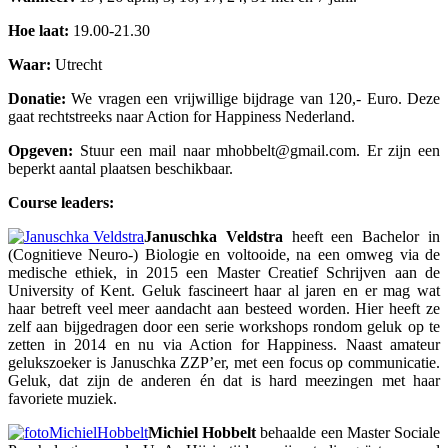
Hoe laat:
19.00-21.30
Waar:
Utrecht
Donatie:
We vragen een vrijwillige bijdrage van 120,- Euro. Deze
gaat rechtstreeks naar Action for Happiness Nederland.
Opgeven:
Stuur een mail naar mhobbelt@gmail.com. Er zijn een
beperkt aantal plaatsen beschikbaar.
Course leaders:
Januschka Veldstra
heeft een Bachelor in
(Cognitieve Neuro-) Biologie en voltooide, na een omweg via de
medische ethiek, in 2015 een Master Creatief Schrijven aan de
University of Kent. Geluk fascineert haar al jaren en er mag wat
haar betreft veel meer aandacht aan besteed worden. Hier heeft ze
zelf aan bijgedragen door een serie workshops rondom geluk op te
zetten in 2014 en nu via Action for Happiness. Naast amateur
gelukszoeker is Januschka ZZP’er, met een focus op communicatie.
Geluk, dat zijn de anderen én dat is hard meezingen met haar
favoriete muziek.
Michiel Hobbelt
behaalde een Master Sociale