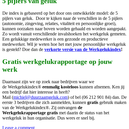
5 pijlers van geluk
De index is gebaseerd op het door ons ontwikkelde model: de 5
pijlers van geluk. Door te kijken naar de verschillen in de 5 pijlers
(autonomie, zingeving, relaties, vitaliteit en persoonlijke groei),
kunnen oorzaken naar boven worden gehaald en worden aangepakt.
Zo wordt vanuit verschillende invalshoeken het werkgeluk gemeten.
Een gelukkige medewerker is een gezonde en productieve
medewerker. Wil je weten hoe het met jouw persoonlijke werkgeluk
is gesteld? Doe dan de
verkorte versie van de Werkgelukindex
!
Gratis werkgelukrapportage op jouw
werk
Daarnaast zijn we op zoek naar bedrijven waar we
de Werkgelukindex®
eenmalig kosteloos
kunnen afnemen. Ken jij
een bedrijf dat hier interesse in heeft?
Mail (
michiel@duurzaamgeluk.
com
) of bel (06 212 901 84) dan. De
eerste 3 bedrijven die zich aanmelden, kunnen
gratis
gebruik maken
van de Werkgelukindex®. Zij ontvangen
de
Werkgelukrapportage
gratis
met daarin de status van het
werkgeluk in hun organisatie. Dus wees er snel bij.
Leave a comment