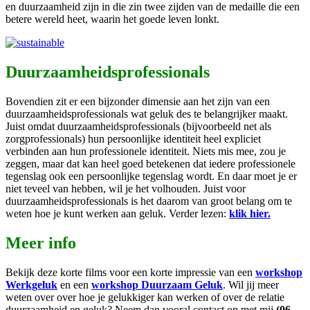
en duurzaamheid zijn in die zin twee zijden van de medaille die een
betere wereld heet, waarin het goede leven lonkt.
Duurzaamheidsprofessionals
Bovendien zit er een bijzonder dimensie aan het zijn van een
duurzaamheidsprofessionals wat geluk des te belangrijker maakt.
Juist omdat duurzaamheidsprofessionals (bijvoorbeeld net als
zorgprofessionals) hun persoonlijke identiteit heel expliciet
verbinden aan hun professionele identiteit. Niets mis mee, zou je
zeggen, maar dat kan heel goed betekenen dat iedere professionele
tegenslag ook een persoonlijke tegenslag wordt. En daar moet je er
niet teveel van hebben, wil je het volhouden. Juist voor
duurzaamheidsprofessionals is het daarom van groot belang om te
weten hoe je kunt werken aan geluk. Verder lezen:
klik hier.
Meer info
Bekijk deze korte films voor een korte impressie van een
workshop
Werkgeluk
en een
workshop Duurzaam Geluk
. Wil jij meer
weten over over hoe je gelukkiger kan werken of over de relatie
duurzaamheid en geluk? Neem dan vooral contact op met mij
(06