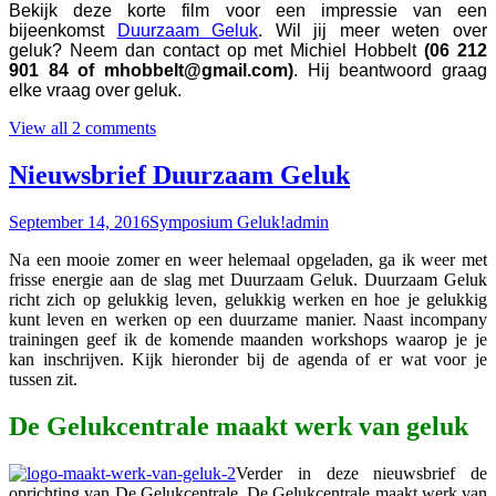
Bekijk deze korte film voor een impressie van een
bijeenkomst
Duurzaam Geluk
. Wil jij meer weten over
geluk? Neem dan contact op met Michiel Hobbelt
(06 212
901 84 of mhobbelt@gmail.com)
. Hij beantwoord graag
elke vraag over geluk.
View all 2 comments
Nieuwsbrief Duurzaam Geluk
September 14, 2016
Symposium Geluk!
admin
Na een mooie zomer en weer helemaal opgeladen, ga ik weer met
frisse energie aan de slag met Duurzaam Geluk. Duurzaam Geluk
richt zich op gelukkig leven, gelukkig werken en hoe je gelukkig
kunt leven en werken op een duurzame manier. Naast incompany
trainingen geef ik de komende maanden workshops waarop je je
kan inschrijven. Kijk hieronder bij de agenda of er wat voor je
tussen zit.
De Gelukcentrale maakt werk van geluk
Verder in deze nieuwsbrief de
oprichting van De Gelukcentrale. De Gelukcentrale maakt werk van