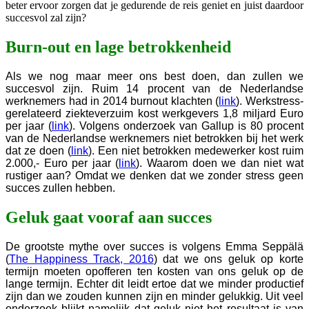
beter ervoor zorgen dat je gedurende de reis geniet en juist daardoor
succesvol zal zijn?
Burn-out en lage betrokkenheid
Als we nog maar meer ons best doen, dan zullen we
succesvol zijn. Ruim 14 procent van de Nederlandse
werknemers had in 2014 burnout klachten (
link
). Werkstress-
gerelateerd ziekteverzuim kost werkgevers 1,8 miljard Euro
per jaar (
link
). Volgens onderzoek van Gallup is 80 procent
van de Nederlandse werknemers niet betrokken bij het werk
dat ze doen (
link
). Een niet betrokken medewerker kost ruim
2.000,- Euro per jaar (
link
). Waarom doen we dan niet wat
rustiger aan? Omdat we denken dat we zonder stress geen
succes zullen hebben.
Geluk gaat vooraf aan succes
De grootste mythe over succes is volgens Emma Seppälä
(
The Happiness Track, 2016
) dat we ons geluk op korte
termijn moeten opofferen ten kosten van ons geluk op de
lange termijn. Echter dit leidt ertoe dat we minder productief
zijn dan we zouden kunnen zijn en minder gelukkig. Uit veel
onderzoek blijkt namelijk dat geluk niet het resultaat is van