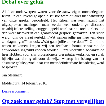
Debat over geluk
Al deze onderwerpen waren voor de aanwezigen onweerlegbare
feiten. In een levendige open discussie werd dit alles met aansturing
van onze spreker beoordeeld. Het geheel was geen lezing met
uitgesproken meningen, maar eerder een onderlinge discussie
waarbij iedere stelling teruggekoppeld werd naar de toehoorders, die
dan weer hierover in een geanimeerd gesprek geraakten. Ten slotte
werd ons de vraag gesteld: ,,Wat nemen jullie nu mee van deze
zondagmorgen?” en ook: ,,Wat gaan jullie ermee doen?”. Om dit te
weten te komen kregen wij een feedback formulier waarop de
antwoorden ingevuld konden worden. Onze voorzitter bedankte de
heer Hobbelt voor zijn professionele presentatie/workshop en sprak
hij zijn waardering uit voor de wijze waarop het belang van het
abstracte geluksgevoel naar een meer definieerbare benadering werd
besproken.
Jan Steenaard.
Middelburg, 14 februari 2016.
Leave a comment
Op zoek naar geluk? Stop met vergelijken