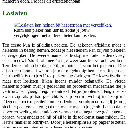
manieren doen. Probeer dit driestappenplan:
Loslaten
Ruim een pieker half uur in, zodat je jouw
vergelijkingen met anderen beter kan loslaten.
Ten eerste kun je afleiding zoeken. De gekozen afleiding moet je
helemaal in beslag nemen, zodat je niet stiekem kan blijven piekeren
of vergelijken. De tweede manier is de stop-methode. Je denkt, zegt
of schreeuwt ‘stop!’ of ‘nee!’ als je weer aan het vergelijken bent.
Ten derde, ruim elke dag dertig minuten in voor het piekeren. Doe
dit op een moment waarop je niet ongelukkig bent. Je zult zien dat
het moeilijk is om jezelf tot piekeren te dwingen. De kwesties die je
maar niet loslieten, lijken ineens minder belangrijk. De vierde
manier is praten over je gedachten en problemen met iemand die je
vertrouwt en graag mag. Je ontdekt dat je problemen lang niet zo
zwaar zijn als je had gedacht. Kies je vertrouweling met zorg uit.
Diegene moet objectief kunnen denken, voorkomen dat jij je nog
slechter gaat voelen en gaat niet met je mee in je getob. Pas op dat je
je vertrouweling niet eindeloos vermoeit met negatieve gedachten en
zorgen, want anders zal hij of zij je in de toekomst gaan mijden. De
laatste manier is schrijven. Door je hersenspinsels op papier te zetten
word je gedwongen ze te ordenen en te analyseren.